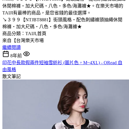
休閒棉褲‧加大尺碼‧八色‧多色/海灘褲★。在樂天市場的
TAIJI有最棒的商品，是您省錢的最佳選擇。
↘３９９【NTJBT8881】街頭風格‧配色刺繡褲頭抽繩休閒
棉褲‧加大尺碼‧八色‧多色/海灘褲★
商品分類：TAIJI,首頁
來自【台灣樂天市場
繼續閱讀
8年前
印花中長款假兩件短袖雪紡衫 (圖片色，M~4XL) - ORead 自
由風格
散文筆記